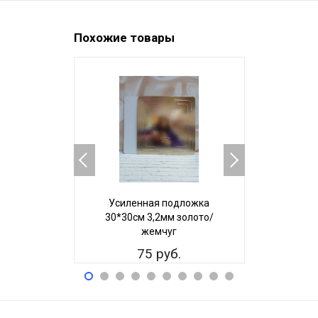
Похожие товары
Усиленная подложка
Усилен
30*30см 3,2мм золото/
26*26см 
жемчуг
ж
75 руб.
7