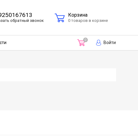
9250167613
Корзина
азать
обратный
звонок
0 товаров в корзине
0
Войти
сти