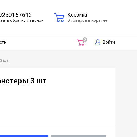
9250167613
Корзина
азать
обратный
звонок
0 товаров в корзине
0
Войти
сти
3 шт
онстеры 3 шт