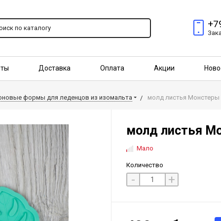
+7
Зак
пты
Доставка
Оплата
Акции
Ново
птовым покупателям
оновые формы для леденцов из изомальта
молд листья Монстеры 
молд листья М
Мало
Количество
-
+