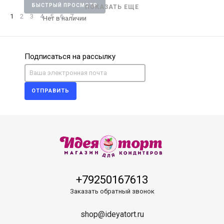
БЫСТРЫЙ ПРОСМОТР
ПОКАЗАТЬ ЕЩЕ
1
2
3
4
5
6
7
Нет в наличии
Подписаться на рассылку
ОТПРАВИТЬ
+79250167613
Заказать обратный звонок
shop@ideyatort.ru