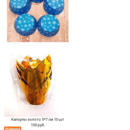
Капсулы бумажные Снежинки 5*3см
-100 шт
195 руб.
БЫСТРЫЙ ПРОСМОТР
-
+
В КОРЗИНУ
Капсулы золото 5*7 см 10 шт
150 руб.
Новинка