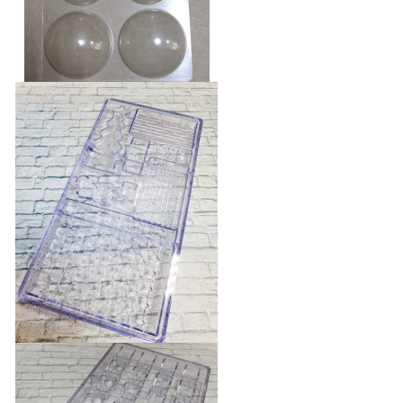
Форма полусфера 6 см
350 руб.
БЫСТРЫЙ ПРОСМОТР
Нет в наличии
Форма для шоколада
поликарбонатная "Дом Деда
Мороза"