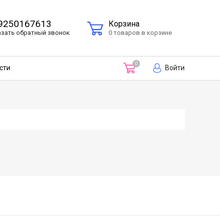
9250167613
Корзина
азать
обратный
звонок
0 товаров в корзине
0
Войти
сти