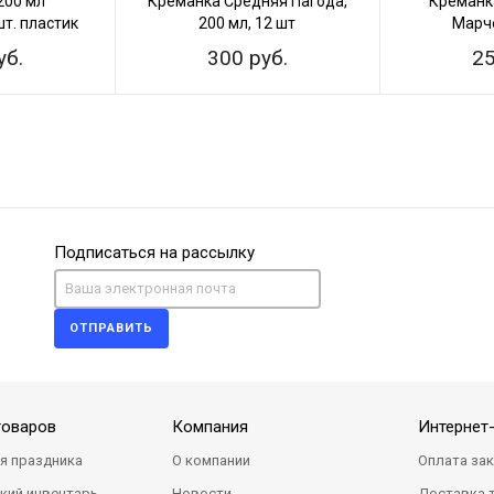
200 мл
Креманка Средняя Пагода,
Креманк
т. пластик
200 мл, 12 шт
Марч
уб.
300 руб.
25
Подписаться на рассылку
ОТПРАВИТЬ
товаров
Компания
Интернет
я праздника
О компании
Оплата за
кий инвентарь
Новости
Доставка 