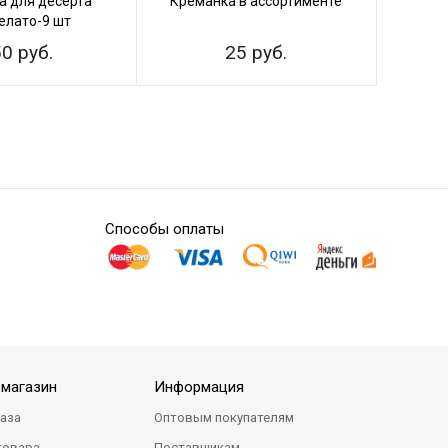
а для десерта
Креманка в ассортименте
Колба
елато-9 шт
0 руб.
25 руб.
Способы оплаты
-магазин
Информация
каза
Оптовым покупателям
товара
Поставщикам