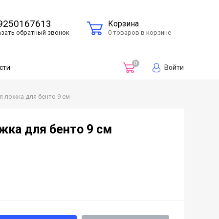
9250167613
Корзина
азать
обратный
звонок
0 товаров в корзине
0
Войти
сти
 ложка для бенто 9 см
жка для бенто 9 см