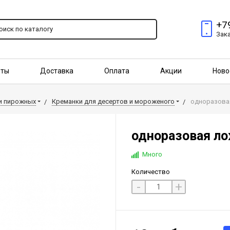
+7
Зак
пты
Доставка
Оплата
Акции
Ново
птовым покупателям
 и пирожных
Креманки для десертов и мороженого
одноразовая
одноразовая ло
Много
Количество
-
+