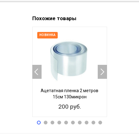
Похожие товары
НОВИНКА
ХИТ ПРОДАЖ
Ацетатная пленка 2 метров
Ацетатная
15см 130микрон
4,5см
200 руб.
15