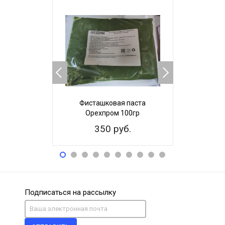
НОВИНКА
Фисташковая паста
Мука мин
Орехпром 100гр
350 руб.
1 4
Подписаться на рассылку