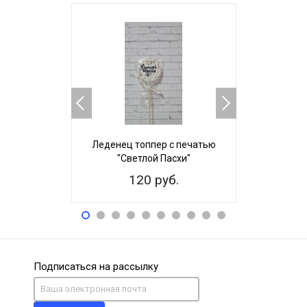
Леденец топпер с печатью
Пряничный 
"Светлой Пасхи"
Невест
120 руб.
25
Подписаться на рассылку