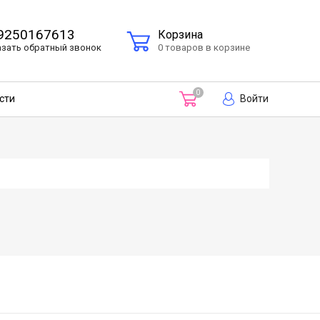
9250167613
Корзина
азать
обратный
звонок
0 товаров в корзине
0
Войти
сти