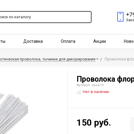
+7
Зак
пты
Доставка
Оплата
Акции
Ново
птовым покупателям
стическая проволока, тычинки для декорирования
Проволока фло
Проволока флор
Артикул: пров10
Нет в наличии
150 руб.