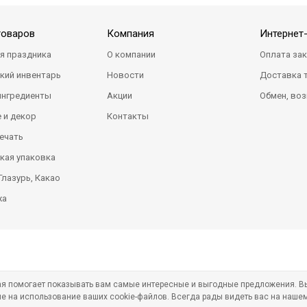
товаров
Компания
Интернет
я праздника
О компании
Оплата за
кий инвентарь
Новости
Доставка 
ингредиенты
Акции
Обмен, воз
 и декор
Контакты
ечать
кая упаковка
Глазурь, Какао
жа
рая помогает показывать вам самые интересные и выгодные предложения. В
ие на использование ваших cookie-файлов. Всегда рады видеть вас на нашем