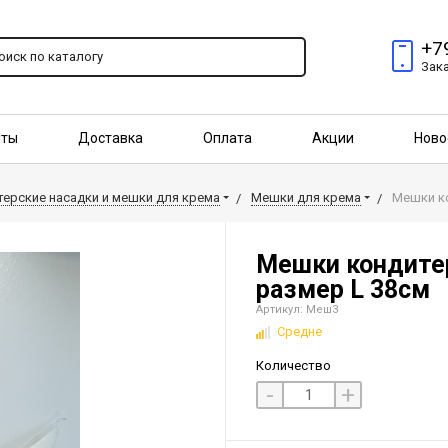
+7
Зак
пты
Доставка
Оплата
Акции
Ново
птовым покупателям
ерские насадки и мешки для крема
Мешки для крема
Мешки ко
Мешки кондитер
размер L 38см
Артикул: Меш3
Средне
Количество
-
+