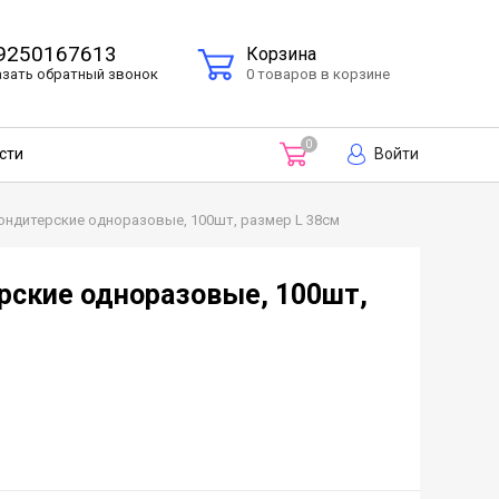
9250167613
Корзина
азать
обратный
звонок
0 товаров в корзине
0
Войти
сти
ндитерские одноразовые, 100шт, размер L 38см
ские одноразовые, 100шт,