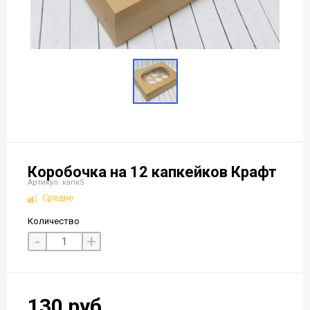
Коробочка на 12 капкейков Крафт
Артикул: капк5
Средне
Количество
-
+
130 руб.