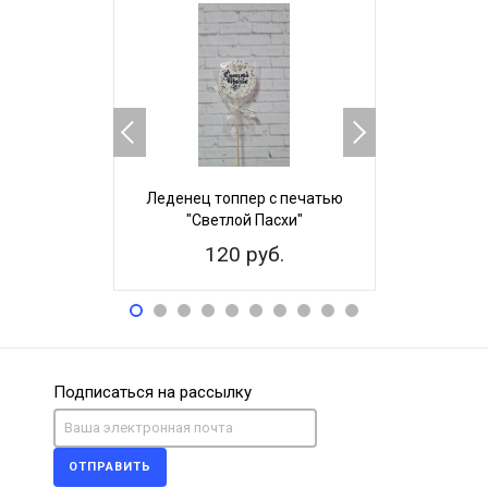
Леденец топпер с печатью
Пряничный 
"Светлой Пасхи"
Невест
120 руб.
25
Подписаться на рассылку
ОТПРАВИТЬ