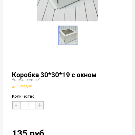
Коробка 30*30*19 с окном
Артикул: кортор1
Средне
Количество
-
+
135 руб.