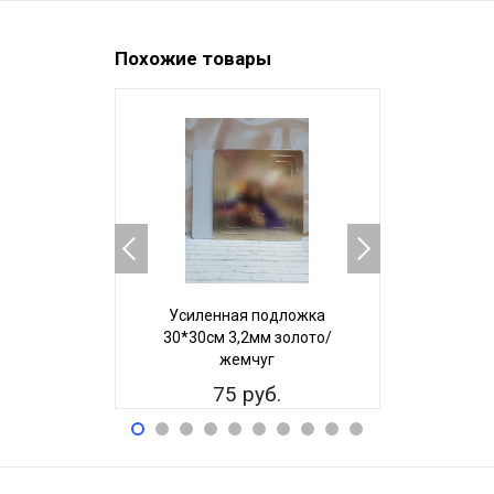
Похожие товары
Усиленная подложка
Усилен
30*30см 3,2мм золото/
26*26см 
жемчуг
ж
75 руб.
7