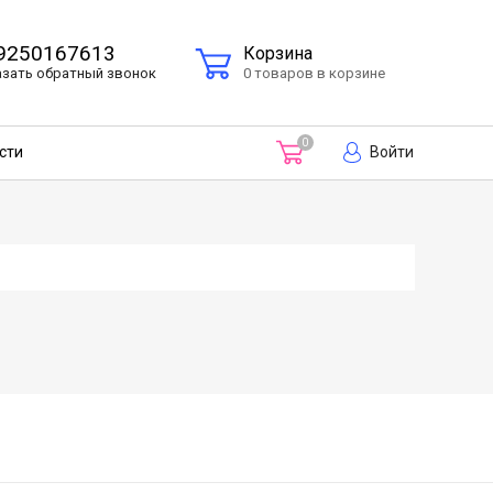
9250167613
Корзина
азать
обратный
звонок
0 товаров в корзине
0
Войти
сти