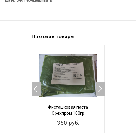
тщательно перемешивать.
Похожие товары
НОВИНКА
Фисташковая паста
Мука мин
Орехпром 100гр
350 руб.
1 4