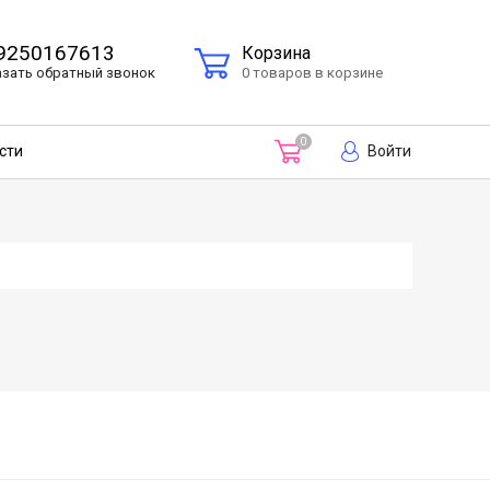
9250167613
Корзина
азать
обратный
звонок
0 товаров в корзине
0
Войти
сти