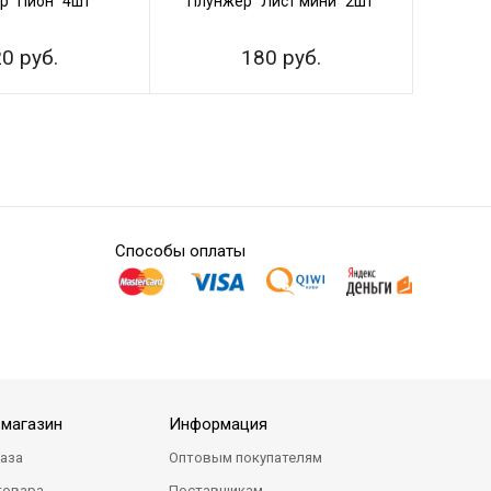
р "Пион" 4шт
Плунжер "Лист мини" 2шт
Набо
0 руб.
180 руб.
Способы оплаты
-магазин
Информация
каза
Оптовым покупателям
товара
Поставщикам