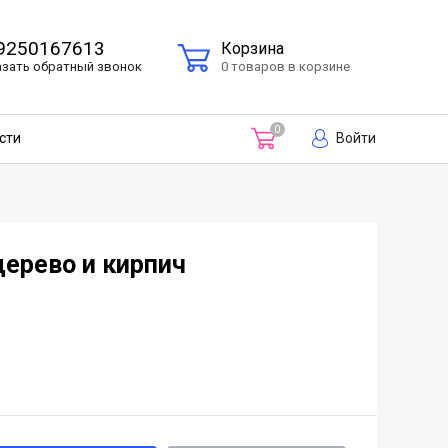
9250167613
Корзина
азать
обратный
звонок
0 товаров в корзине
0
Войти
сти
дерево и кирпич