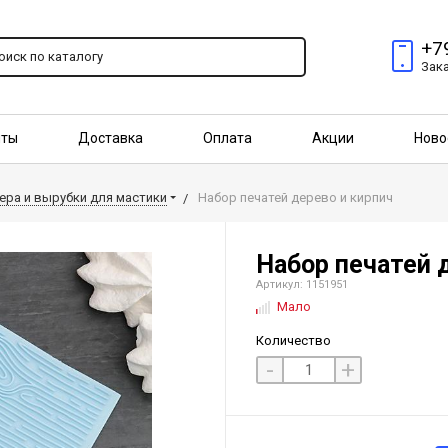
+7
Зак
пты
Доставка
Оплата
Акции
Ново
птовым покупателям
ера и вырубки для мастики
Набор печатей дерево и кирпич
Набор печатей 
Артикул: 1151951
Мало
Количество
-
+