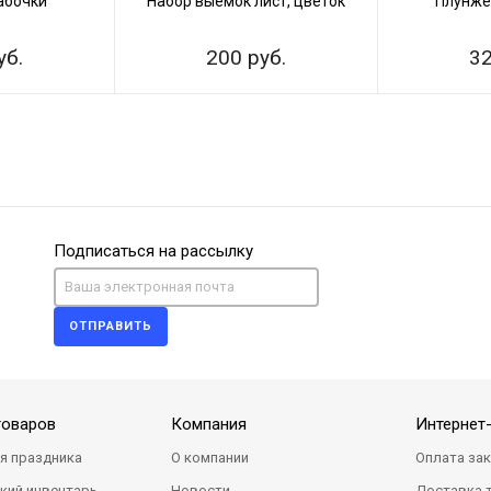
абочки"
Набор выемок лист, цветок
Плунже
уб.
200 руб.
32
Подписаться на рассылку
ОТПРАВИТЬ
товаров
Компания
Интернет
я праздника
О компании
Оплата за
кий инвентарь
Новости
Доставка 