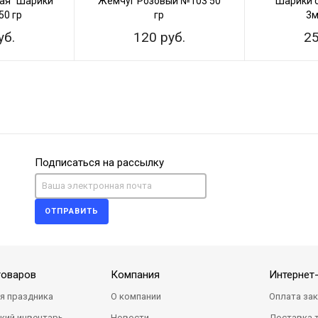
ая "Шарики
Жемчуг Розовый №103 50
Шарики 
50 гр
гр
3м
уб.
120 руб.
25
Подписаться на рассылку
ОТПРАВИТЬ
товаров
Компания
Интернет
я праздника
О компании
Оплата за
кий инвентарь
Новости
Доставка 