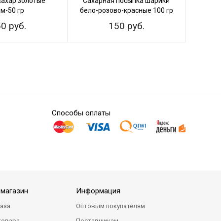
сахар.золотые
Сахарная посыпка шарики
Саха
м-50 гр
бело-розово-красные 100 гр
жемчуг
0 руб.
150 руб.
Способы оплаты
-магазин
Информация
каза
Оптовым покупателям
товара
Поставщикам