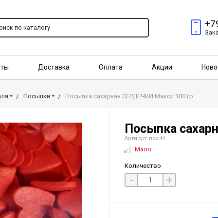
+7
Зак
пты
Доставка
Оплата
Акции
Ново
птовым покупателям
аля
Посыпки
Посыпка сахарная СЕРДЕЧКИ Макси 100 гр
Посыпка сахарн
Артикул: пос44
Мало
Количество
-
+