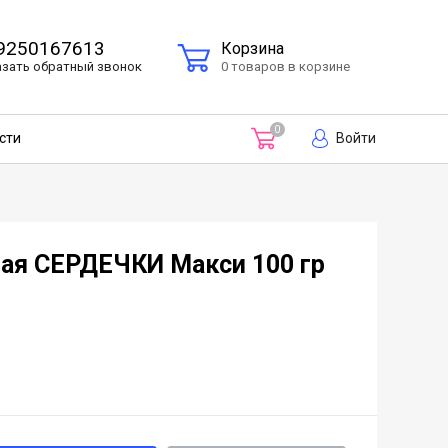
9250167613
Корзина
азать
обратный
звонок
0 товаров в корзине
0
Войти
сти
ая СЕРДЕЧКИ Макси 100 гр