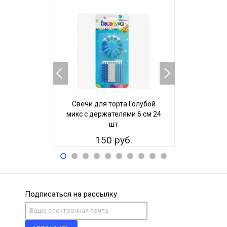
Свечи для торта Голубой
Свечи дл
микс с держателями 6 см 24
Розо
шт
держател
150 руб.
15
Подписаться на рассылку