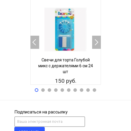
Свечи для торта Голубой
Свечи дл
микс с держателями 6 см 24
Розо
шт
держател
150 руб.
15
Подписаться на рассылку