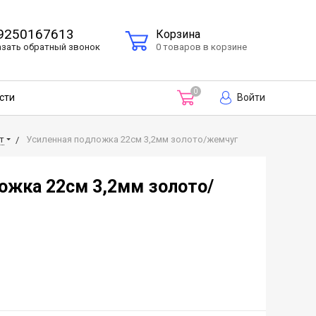
9250167613
Корзина
азать
обратный
звонок
0 товаров в корзине
0
Войти
сти
т
Усиленная подложка 22см 3,2мм золото/жемчуг
ожка 22см 3,2мм золото/