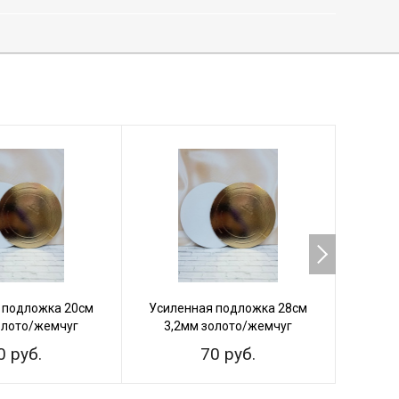
 подложка 20см
Усиленная подложка 28см
Усиле
олото/жемчуг
3,2мм золото/жемчуг
0 руб.
70 руб.