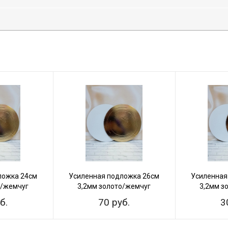
ложка 24см
Усиленная подложка 26см
Усиленная
о/жемчуг
3,2мм золото/жемчуг
3,2мм з
б.
70 руб.
3