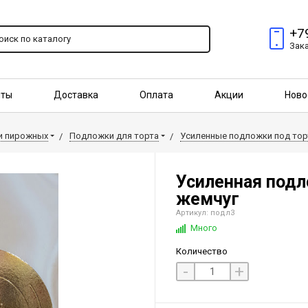
+7
Зак
пты
Доставка
Оплата
Акции
Ново
птовым покупателям
 и пирожных
Подложки для торта
Усиленные подложки под тор
Усиленная подл
жемчуг
Артикул: подл3
Много
Количество
-
+