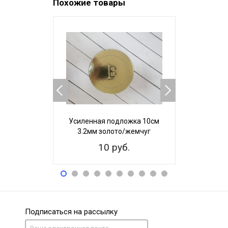
Похожие товары
Усиленная подложка 10см
Усиленная
3.2мм золото/жемчуг
3,2мм з
10 руб.
4
Подписаться на рассылку