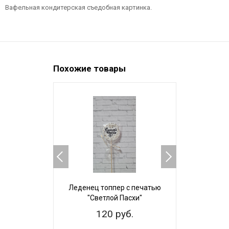
Вафельная кондитерская съедобная картинка.
Похожие товары
Леденец топпер с печатью
Пряничный 
"Светлой Пасхи"
Невест
120 руб.
25