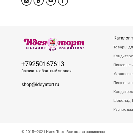
Каталог 
Товары дл
Кондитерс
+79250167613
Пищевые 
Заказать обратный звонок
Украшение
Пищевая п
shop@ideyatort.ru
Кондитерс
Шоколад, 
Распрода
© 2015—2021 Идея-Торт. Все права защищены