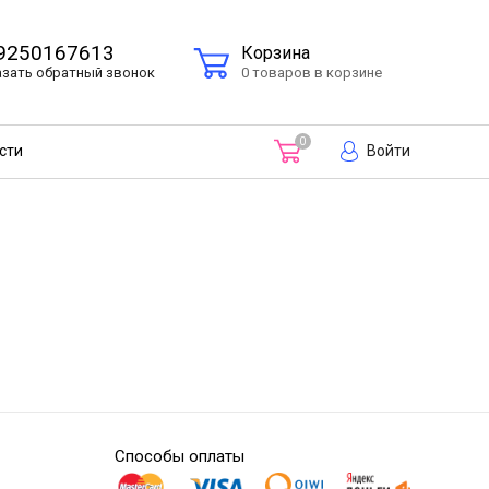
9250167613
Корзина
азать
обратный
звонок
0 товаров в корзине
0
Войти
сти
Способы оплаты