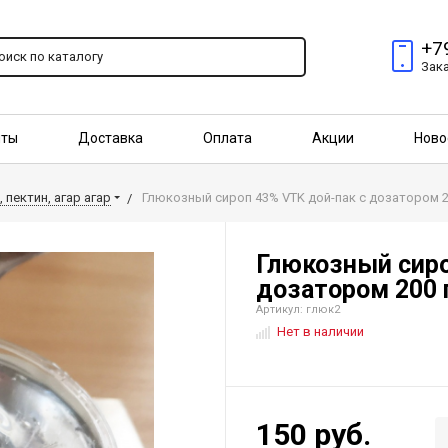
+7
Зак
пты
Доставка
Оплата
Акции
Ново
птовым покупателям
 пектин, агар агар
Глюкозный сироп 43% VTK дой-пак с дозатором 2
Глюкозный сиро
дозатором 200 
Артикул: глюк2
Нет в наличии
150 руб.