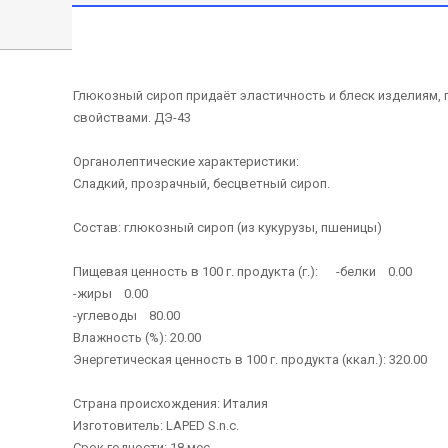
Глюкозный сироп придаёт эластичность и блеск изделиям,
свойствами. ДЭ-43
Органолептические характеристики:
Сладкий, прозрачный, бесцветный сироп.
Состав: глюкозный сироп (из кукурузы, пшеницы)
Пищевая ценность в 100 г. продукта (г.): -белки 0.00
-жиры 0.00
-углеводы 80.00
Влажность (%): 20.00
Энергетическая ценность в 100 г. продукта (ккал.): 320.00
Страна происхождения: Италия
Изготовитель: LAPED S.n.c.
Срок годности: 18 мес.