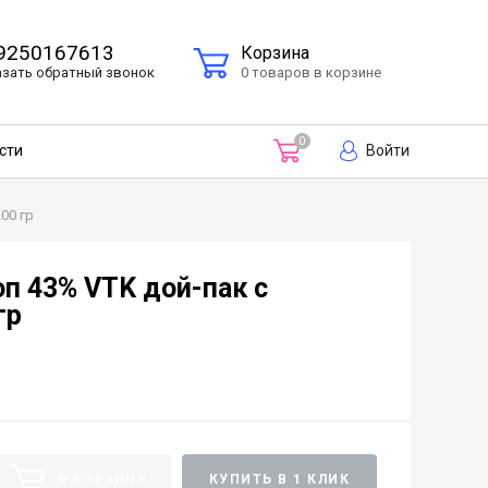
9250167613
Корзина
азать
обратный
звонок
0 товаров в корзине
0
Войти
сти
00 гр
п 43% VTK дой-пак с
гр
В КОРЗИНУ
КУПИТЬ В 1 КЛИК