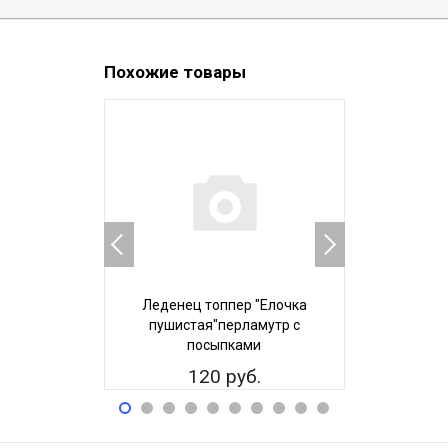
Похожие товары
Леденец топпер "Елочка
Леденец 
пушистая"перламутр с
большие в
посыпками
120 руб.
12