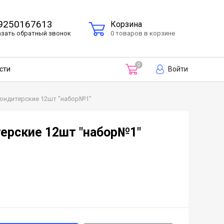
9250167613
Корзина
азать
обратный
звонок
0 товаров в корзине
0
Войти
сти
ондитерские 12шт "набор№1"
ерские 12шт "набор№1"