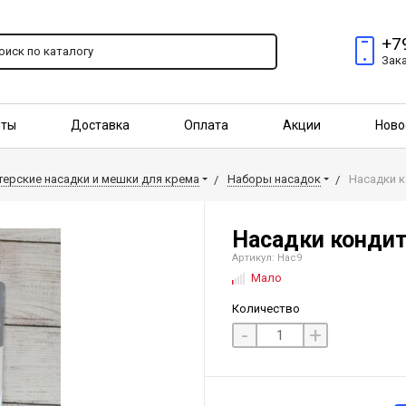
+7
Зак
пты
Доставка
Оплата
Акции
Ново
птовым покупателям
ерские насадки и мешки для крема
Наборы насадок
Насадки к
Насадки кондит
Артикул: Нас9
Мало
Количество
-
+