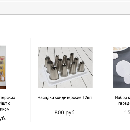
терских
Насадки кондитерские 12шт
Набор 
4шт с
гвозд
ником
800 руб.
15
уб.