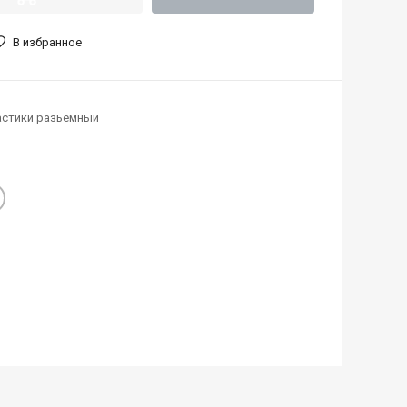
В избранное
астики разьемный