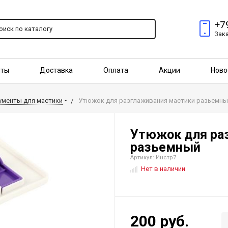
+7
Зак
пты
Доставка
Оплата
Акции
Ново
птовым покупателям
ументы для мастики
Утюжок для разглаживания мастики разьемны
Утюжок для ра
разьемный
Артикул: Инстр7
Нет в наличии
200 руб.