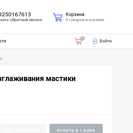
9250167613
Корзина
азать
обратный
звонок
0 товаров в корзине
0
Войти
сти
й
зглаживания мастики
В КОРЗИНУ
КУПИТЬ В 1 КЛИК