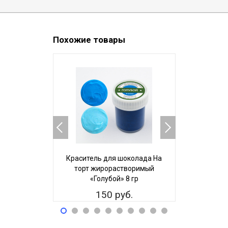
Похожие товары
Краситель для шоколада На
Пищевой к
торт жирорастворимый
ЖИРОРАС
«Голубой» 8 гр
То
150 руб.
15