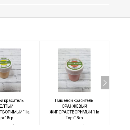
й краситель
Пищевой краситель
Пи
ЕЛТЫЙ
ОРАНЖЕВЫЙ
ТВОРИМЫЙ "На
ЖИРОРАСТВОРИМЫЙ "На
ВОДО
рт" 8гр
Торт" 8гр
0 руб.
150 руб.