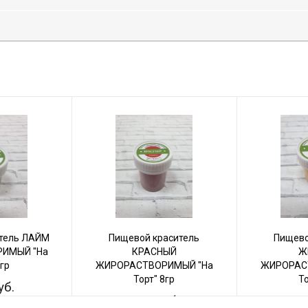
тель ЛАЙМ
Пищевой краситель
Пищево
ИМЫЙ "На
КРАСНЫЙ
Ж
8гр
ЖИРОРАСТВОРИМЫЙ "На
ЖИРОРАС
Торт" 8гр
То
уб.
150 руб.
15