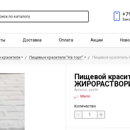
+7
Зак
пты
Доставка
Оплата
Акции
Ново
птовым покупателям
 красители
Пищевые красители "На торт"
Пищевой краситель
Пищевой крас
ЖИРОРАСТВОРИМ
Артикул: кра96
Мало
Количество
-
+