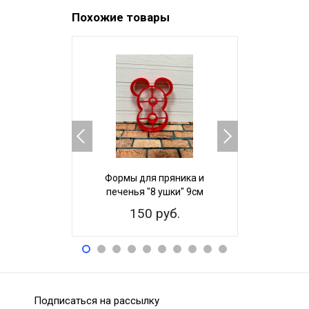
Похожие товары
Формы для пряника и
Формы д
печенья "8 ушки" 9см
печенья
150 руб.
15
Подписаться на рассылку