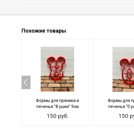
Похожие товары
Формы для пряника и
Формы для п
печенья "8 ушки" 9см
печенья "0 у
150 руб.
150 р