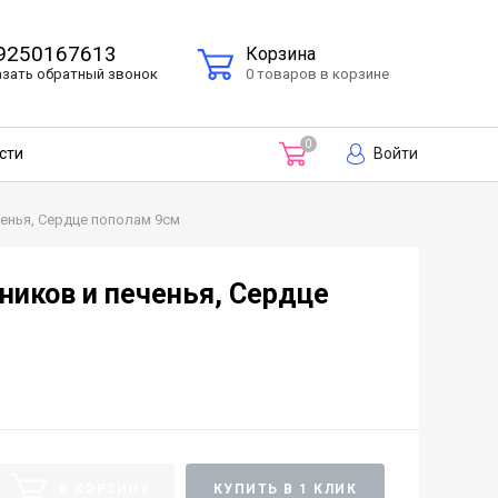
9250167613
Корзина
азать
обратный
звонок
0 товаров в корзине
0
Войти
сти
енья, Сердце пополам 9см
иков и печенья, Сердце
В КОРЗИНУ
КУПИТЬ В 1 КЛИК