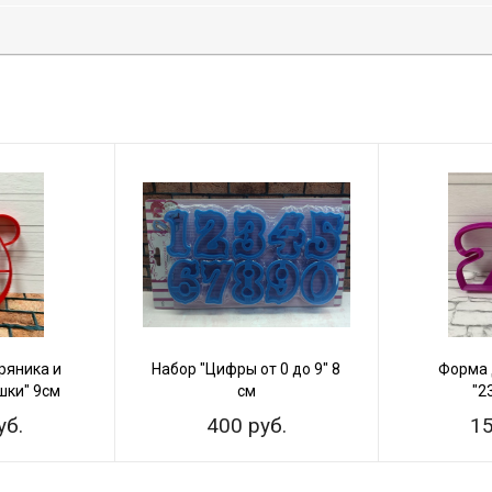
ряника и
Набор "Цифры от 0 до 9" 8
Форма 
шки" 9см
см
"2
уб.
400 руб.
15