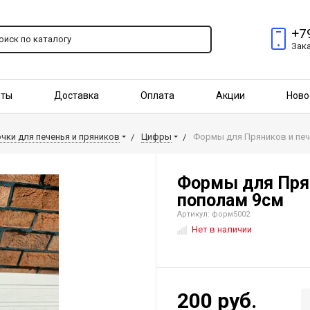
+7
Зак
пты
Доставка
Оплата
Акции
Ново
птовым покупателям
ки для печенья и пряников
Цифры
Формы для Пряников и печ
Формы для Прян
пополам 9см
Артикул: форм5002
Нет в наличии
200 руб.