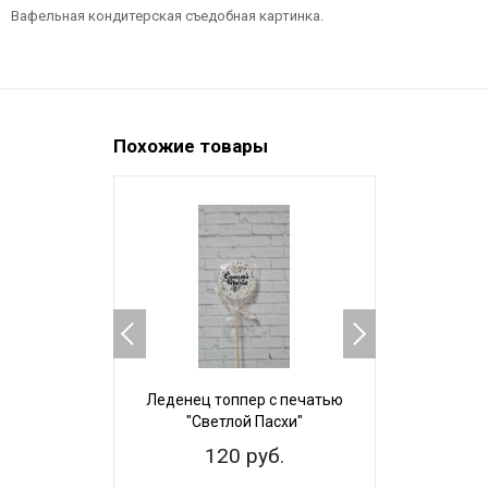
Вафельная кондитерская съедобная картинка.
Похожие товары
Леденец топпер с печатью
Пряничный 
"Светлой Пасхи"
Невест
120 руб.
25