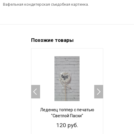
Вафельная кондитерская съедобная картинка.
Похожие товары
Леденец топпер с печатью
Пряничный 
"Светлой Пасхи"
Невест
120 руб.
25